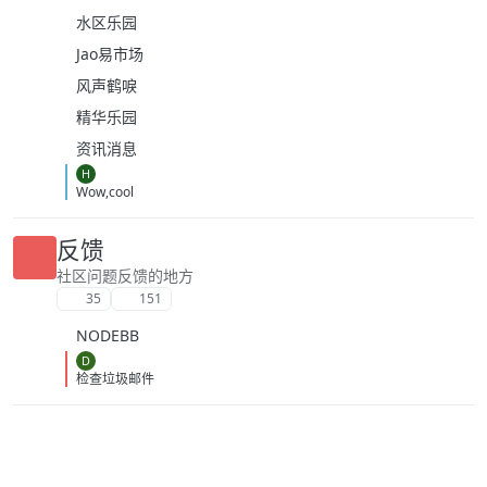
水区乐园
Jao易市场
风声鹤唳
精华乐园
资讯消息
H
Wow,cool
反馈
社区问题反馈的地方
35
151
NODEBB
D
检查垃圾邮件