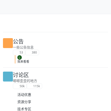
跳转至内容
公告
一些公告信息
53
380
L
我来看看
讨论区
唧唧歪歪的地方
50k
115k
活动优惠
资源分享
技术专区