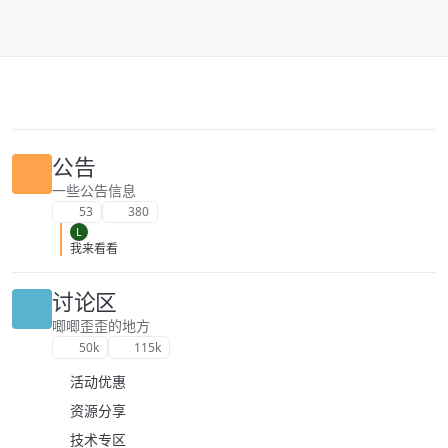
跳转至内容
公告
一些公告信息
53
380
L
我来看看
讨论区
唧唧歪歪的地方
50k
115k
活动优惠
资源分享
技术专区