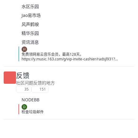
水区乐园
Jao易市场
风声鹤唳
精华乐园
资讯消息
H
免费领网易云音乐会员，最高128天。
https://y.music.163.com/g/vip-invite-cashier/radsjl931?
app_version=9.5.67&userid=3390857926&token=BA9D93EB0F5E
B6470EDE6416DD8E797624A4D7A96660CF04CC90054AA0AF3C
86&dlt=0846
反馈
社区问题反馈的地方
35
151
NODEBB
D
检查垃圾邮件