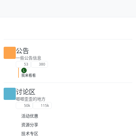
跳转至内容
公告
一些公告信息
53
380
L
我来看看
讨论区
唧唧歪歪的地方
50k
115k
活动优惠
资源分享
技术专区