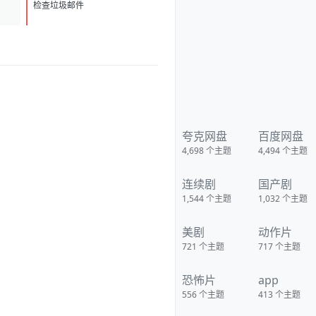
的海云台，在2004年印尼海啸
D
1
中，由于船长万植（薛景求 饰）
检查垃圾邮件
的失误导致了妍熙（河智苑 饰）
父亲的死，他内心怀有深深地自
责，并无微不至地照顾这个邻家
妹妹，慢慢地两人暗生情愫。不
过，万植的中学同学吴东春（金
仁权 饰）却并不看好这对苦命鸳
鸯。万植的弟弟亨植 （李民基
饰）是海上救生员，他在一次行
动中，认识了富家小姐金希美
（姜艺媛 饰），两人在阴差阳错
的交往中，闹出了不少误会。
夸克网盘
百度网盘
维珍（严正花 饰）推动海云
4,698
个主题
4,494
个主题
台成为世博会旅游观光点的大
使，她和前夫——国际海洋研究
所地质专家金辉（朴重勋 饰）育
连续剧
国产剧
有一女，但她现已另觅爱人。金
博士为此非常苦闷，同时他在观
1,544
个主题
1,032
个主题
测中发现大马岛和海云台的东海
地质情况跟2004年的印尼海啸如
出一辙，一次罕见的巨大海啸正
美剧
动作片
在逼近海云台，然而灾难防御厅
却对此不以为然…… 豆瓣 影视热
721
个主题
717
个主题
评 英国的《水啸雾都》跟开自来
水龙头一样 《海云台》总算是开
消防栓了 《超强台风》最狠 在小
恐怖片
app
孩澡盆里拍 下载地址：
556
个主题
413
个主题
https://pan.quark.cn/s/810143a
aee2d