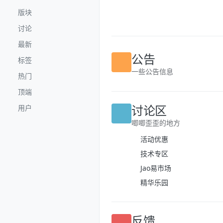
跳转至内容
版块
讨论
最新
标签
公告
热门
一些公告信息
顶端
用户
讨论区
唧唧歪歪的地方
活动优惠
技术专区
Jao易市场
精华乐园