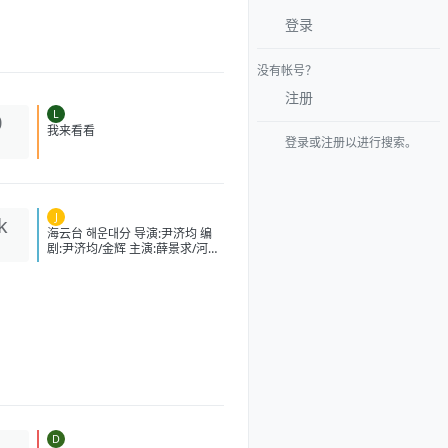
登录
没有帐号？
注册
L
0
登录或注册以进行搜索。
我来看看
J
k
海云台 해운대分 导演:尹济均 编
剧:尹济均/金辉 主演:薛景求/河智
苑/朴重勋/严正化/李民基/强艺元
类型:剧情/动作/灾难 制片国家/地
区:韩国 语言:英语/日语/韩语 上映
日期:2009-08-25(中国大
陆)/2009-07-22(韩国) 片长:120
分钟 又名:Tsunami大浩劫
(台)/Haeundae:TheDeadlyTsun
ami/TidalWave
IMDb:tt1153040 豆瓣ID：
2364074 IMDb：tt1153040 影
视简介 故事发生在韩国釜山