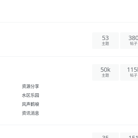
53
38
主题
帖子
50k
115
主题
帖子
资源分享
水区乐园
风声鹤唳
资讯消息