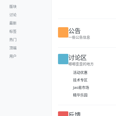
跳转至内容
版块
讨论
最新
标签
公告
热门
一些公告信息
顶端
用户
讨论区
唧唧歪歪的地方
活动优惠
技术专区
Jao易市场
精华乐园