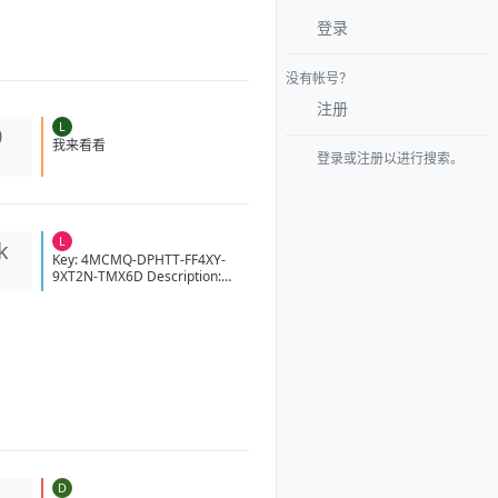
登录
没有帐号？
注册
L
0
登录或注册以进行搜索。
我来看看
L
k
Key: 4MCMQ-DPHTT-FF4XY-
9XT2N-TMX6D Description:
Office24_ProPlus2024VL_MAK
_AE2 Sub Type: X23-57848
Activation Count: 12150 Time:
20:11:50 09/08/2026 (GMT+7)