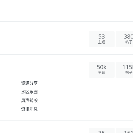
53
38
主题
帖子
50k
115
主题
帖子
资源分享
水区乐园
风声鹤唳
资讯消息