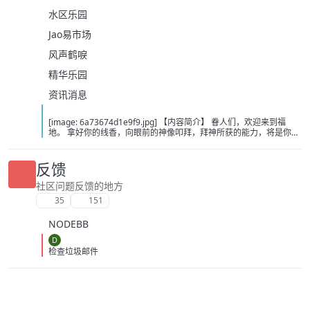
水区乐园
Jao易市场
风声鹤唳
精华乐园
资讯消息
[image: 6a73674d1e9f9.jpg] 【内容简介】 眷人们，欢迎来到福
地。 拿好你的线香，向眼前的神像叩拜，拜神所获的能力，将是你们
在这里生存的唯一依仗。 平安旅社诡影闪现，恐怖城镇无限追凶，柳
家大院八坟藏妖，罗王岛上十鬼隐踪，无光洞穴鬼婴啼哭，凄惶诡校
悲剧轮回…… 【作者简介】 作者：幻梦猎人，起点中文网作者，代表
反馈
作品：《灾厄收容所》《诡异分解指南》《天灾疯人院》《基因收容
所》等 【下载地址】 百度：
社区问题反馈的地方
https://pan.baidu.com/s/1CTpsB1_Ju5NwzAhO0MvwZQ?pwd=9a1v
35
151
夸克：https://pan.quark.cn/s/ffe07719ebb3?pwd=aUYh 移动：
https://yun.139.com/shareweb/#/w/i/2wFGV2icCY0yr
NODEBB
D
检查垃圾邮件