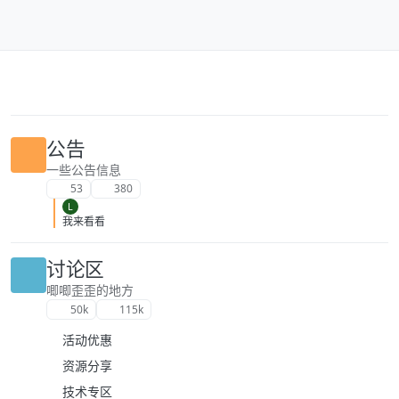
跳转至内容
公告
一些公告信息
53
380
L
我来看看
讨论区
唧唧歪歪的地方
50k
115k
活动优惠
资源分享
技术专区