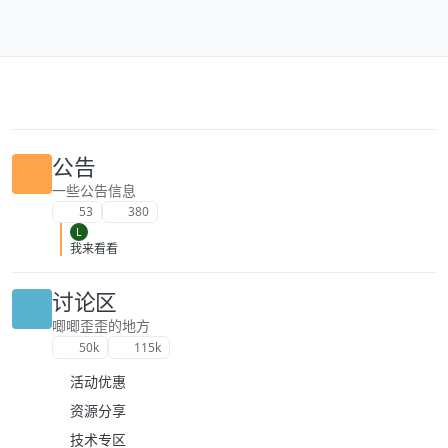
跳转至内容
公告
一些公告信息
53
380
L
我来看看
讨论区
唧唧歪歪的地方
50k
115k
活动优惠
资源分享
技术专区