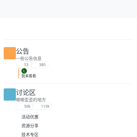
跳转至内容
公告
一些公告信息
53
380
L
我来看看
讨论区
唧唧歪歪的地方
50k
115k
活动优惠
资源分享
技术专区