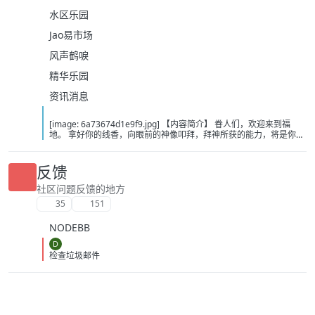
水区乐园
Jao易市场
风声鹤唳
精华乐园
资讯消息
[image: 6a73674d1e9f9.jpg] 【内容简介】 眷人们，欢迎来到福
地。 拿好你的线香，向眼前的神像叩拜，拜神所获的能力，将是你们
在这里生存的唯一依仗。 平安旅社诡影闪现，恐怖城镇无限追凶，柳
家大院八坟藏妖，罗王岛上十鬼隐踪，无光洞穴鬼婴啼哭，凄惶诡校
悲剧轮回…… 【作者简介】 作者：幻梦猎人，起点中文网作者，代表
反馈
作品：《灾厄收容所》《诡异分解指南》《天灾疯人院》《基因收容
所》等 【下载地址】 百度：
社区问题反馈的地方
https://pan.baidu.com/s/1CTpsB1_Ju5NwzAhO0MvwZQ?pwd=9a1v
35
151
夸克：https://pan.quark.cn/s/ffe07719ebb3?pwd=aUYh 移动：
https://yun.139.com/shareweb/#/w/i/2wFGV2icCY0yr
NODEBB
D
检查垃圾邮件