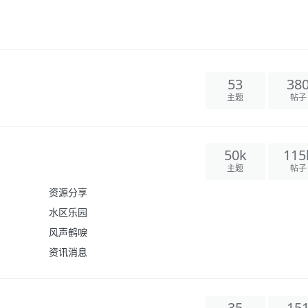
53
38
主题
帖子
50k
115
主题
帖子
资源分享
水区乐园
风声鹤唳
资讯消息