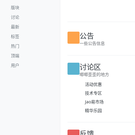
跳转至内容
版块
讨论
最新
标签
公告
热门
一些公告信息
顶端
用户
讨论区
唧唧歪歪的地方
活动优惠
技术专区
Jao易市场
精华乐园