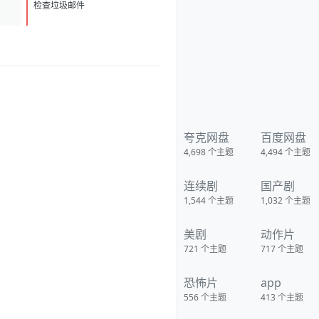
的海云台，在2004年印尼海啸
D
1
中，由于船长万植（薛景求 饰）
检查垃圾邮件
的失误导致了妍熙（河智苑 饰）
父亲的死，他内心怀有深深地自
责，并无微不至地照顾这个邻家
妹妹，慢慢地两人暗生情愫。不
过，万植的中学同学吴东春（金
仁权 饰）却并不看好这对苦命鸳
鸯。万植的弟弟亨植 （李民基
饰）是海上救生员，他在一次行
动中，认识了富家小姐金希美
（姜艺媛 饰），两人在阴差阳错
的交往中，闹出了不少误会。
夸克网盘
百度网盘
维珍（严正花 饰）推动海云
4,698
个主题
4,494
个主题
台成为世博会旅游观光点的大
使，她和前夫——国际海洋研究
所地质专家金辉（朴重勋 饰）育
连续剧
国产剧
有一女，但她现已另觅爱人。金
博士为此非常苦闷，同时他在观
1,544
个主题
1,032
个主题
测中发现大马岛和海云台的东海
地质情况跟2004年的印尼海啸如
出一辙，一次罕见的巨大海啸正
美剧
动作片
在逼近海云台，然而灾难防御厅
却对此不以为然…… 豆瓣 影视热
721
个主题
717
个主题
评 英国的《水啸雾都》跟开自来
水龙头一样 《海云台》总算是开
恐怖片
app
消防栓了 《超强台风》最狠 在小
孩澡盆里拍 下载地址：
556
个主题
413
个主题
https://pan.quark.cn/s/810143a
aee2d