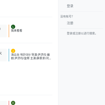
登录
没有帐号？
注册
L
0
登录或注册以进行搜索。
我来看看
J
k
海云台 해운대分 导演:尹济均 编
剧:尹济均/金辉 主演:薛景求/河智
苑/朴重勋/严正化/李民基/强艺元
类型:剧情/动作/灾难 制片国家/地
区:韩国 语言:英语/日语/韩语 上映
日期:2009-08-25(中国大
陆)/2009-07-22(韩国) 片长:120
分钟 又名:Tsunami大浩劫
(台)/Haeundae:TheDeadlyTsun
ami/TidalWave
IMDb:tt1153040 豆瓣ID：
2364074 IMDb：tt1153040 影
视简介 故事发生在韩国釜山