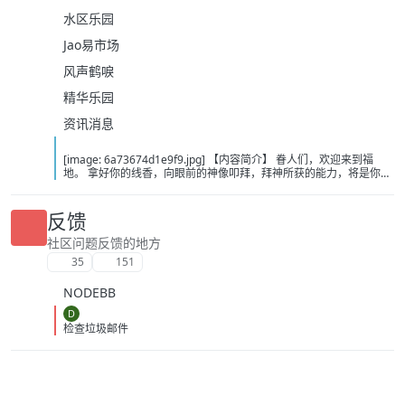
水区乐园
Jao易市场
风声鹤唳
精华乐园
资讯消息
[image: 6a73674d1e9f9.jpg] 【内容简介】 眷人们，欢迎来到福
地。 拿好你的线香，向眼前的神像叩拜，拜神所获的能力，将是你们
在这里生存的唯一依仗。 平安旅社诡影闪现，恐怖城镇无限追凶，柳
家大院八坟藏妖，罗王岛上十鬼隐踪，无光洞穴鬼婴啼哭，凄惶诡校
悲剧轮回…… 【作者简介】 作者：幻梦猎人，起点中文网作者，代表
反馈
作品：《灾厄收容所》《诡异分解指南》《天灾疯人院》《基因收容
所》等 【下载地址】 百度：
社区问题反馈的地方
https://pan.baidu.com/s/1CTpsB1_Ju5NwzAhO0MvwZQ?pwd=9a1v
35
151
夸克：https://pan.quark.cn/s/ffe07719ebb3?pwd=aUYh 移动：
https://yun.139.com/shareweb/#/w/i/2wFGV2icCY0yr
NODEBB
D
检查垃圾邮件