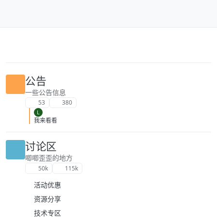
跳转至内容
公告
一些公告信息
53
380
L
我来看看
讨论区
唧唧歪歪的地方
50k
115k
活动优惠
资源分享
技术专区