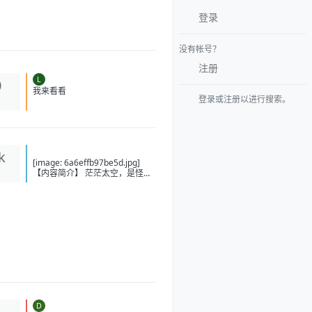
登录
没有帐号？
注册
L
0
登录或注册以进行搜索。
我来看看
k
[image: 6a6effb97be5d.jpg]
【内容简介】 茫茫太空，是怪兽
肆意狂欢的天堂，也是机甲师抛
洒热血的战场！ 什么是强者 ？是
纵横无敌的至尊机甲，还是拥有
威震八荒的意能？ 懵懂的少年给
不出答案，他只知道走下去，坚
定地走下去，不管是通天坦途，
还是泥泞小径，前进的步伐从未
踌躇！ “噩梦、恐惧、死亡……这
些打不倒我的，终将使我更加强
大！” 【下载地址】 百度：
https://pan.baidu.com/s/1-