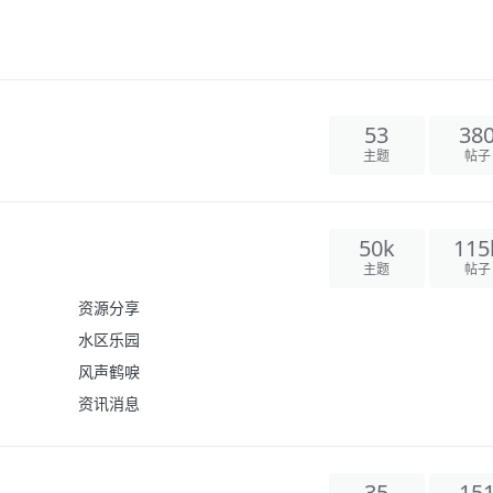
53
38
主题
帖子
50k
115
主题
帖子
资源分享
水区乐园
风声鹤唳
资讯消息