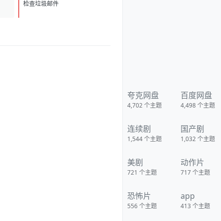
bjaidxz2JjTfN3GiwValQ?
D
1
pwd=nj7j 夸克：
检查垃圾邮件
https://pan.quark.cn/s/5ad8e5
4059d7?pwd=Q7wx 移动：
https://yun.139.com/shareweb/
#/w/i/2wFGtTqG5Gzci
夸克网盘
百度网盘
4,702
个主题
4,498
个主题
连续剧
国产剧
1,544
个主题
1,032
个主题
美剧
动作片
721
个主题
717
个主题
恐怖片
app
556
个主题
413
个主题