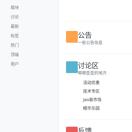
跳转至内容
版块
讨论
最新
标签
公告
热门
一些公告信息
顶端
用户
讨论区
唧唧歪歪的地方
活动优惠
技术专区
Jao易市场
精华乐园