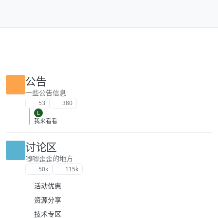
跳转至内容
公告
一些公告信息
53
380
L
我来看看
讨论区
唧唧歪歪的地方
50k
115k
活动优惠
资源分享
技术专区