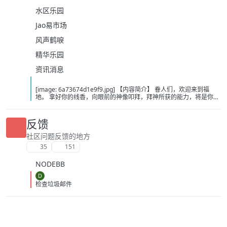
水区乐园
Jao易市场
风声鹤唳
精华乐园
资讯消息
[image: 6a73674d1e9f9.jpg] 【内容简介】 眷人们，欢迎来到福
地。 拿好你的线香，向眼前的神像叩拜，拜神所获的能力，将是你们
在这里生存的唯一依仗。 平安旅社诡影闪现，恐怖城镇无限追凶，柳
家大院八坟藏妖，罗王岛上十鬼隐踪，无光洞穴鬼婴啼哭，凄惶诡校
悲剧轮回…… 【作者简介】 作者：幻梦猎人，起点中文网作者，代表
反馈
作品：《灾厄收容所》《诡异分解指南》《天灾疯人院》《基因收容
所》等 【下载地址】 百度：
社区问题反馈的地方
https://pan.baidu.com/s/1CTpsB1_Ju5NwzAhO0MvwZQ?pwd=9a1v
35
151
夸克：https://pan.quark.cn/s/ffe07719ebb3?pwd=aUYh 移动：
https://yun.139.com/shareweb/#/w/i/2wFGV2icCY0yr
NODEBB
D
检查垃圾邮件