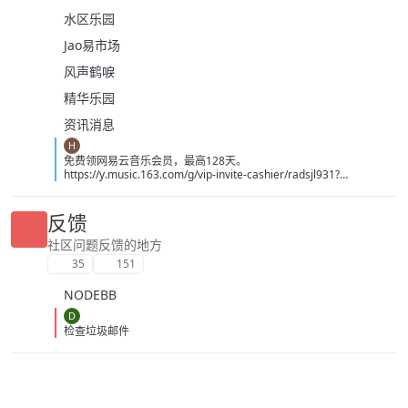
水区乐园
Jao易市场
风声鹤唳
精华乐园
资讯消息
H
免费领网易云音乐会员，最高128天。
https://y.music.163.com/g/vip-invite-cashier/radsjl931?
app_version=9.5.67&userid=3390857926&token=BA9D93EB0F5E
B6470EDE6416DD8E797624A4D7A96660CF04CC90054AA0AF3C
86&dlt=0846
反馈
社区问题反馈的地方
35
151
NODEBB
D
检查垃圾邮件