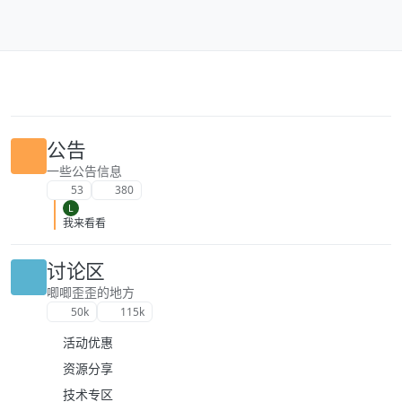
跳转至内容
公告
一些公告信息
53
380
L
我来看看
讨论区
唧唧歪歪的地方
50k
115k
活动优惠
资源分享
技术专区