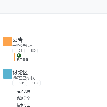
跳转至内容
公告
一些公告信息
53
380
L
我来看看
讨论区
唧唧歪歪的地方
50k
115k
活动优惠
资源分享
技术专区