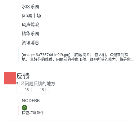
水区乐园
Jao易市场
风声鹤唳
精华乐园
资讯消息
[image: 6a73674d1e9f9.jpg] 【内容简介】 眷人们，欢迎来到福
地。 拿好你的线香，向眼前的神像叩拜，拜神所获的能力，将是你们
在这里生存的唯一依仗。 平安旅社诡影闪现，恐怖城镇无限追凶，柳
家大院八坟藏妖，罗王岛上十鬼隐踪，无光洞穴鬼婴啼哭，凄惶诡校
悲剧轮回…… 【作者简介】 作者：幻梦猎人，起点中文网作者，代表
反馈
作品：《灾厄收容所》《诡异分解指南》《天灾疯人院》《基因收容
所》等 【下载地址】 百度：
社区问题反馈的地方
https://pan.baidu.com/s/1CTpsB1_Ju5NwzAhO0MvwZQ?pwd=9a1v
35
151
夸克：https://pan.quark.cn/s/ffe07719ebb3?pwd=aUYh 移动：
https://yun.139.com/shareweb/#/w/i/2wFGV2icCY0yr
NODEBB
D
检查垃圾邮件