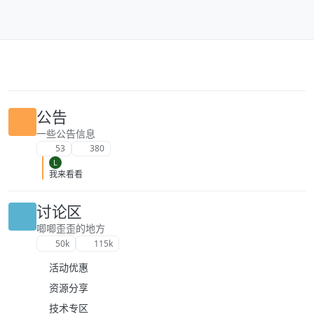
跳转至内容
公告
一些公告信息
53
380
L
我来看看
讨论区
唧唧歪歪的地方
50k
115k
活动优惠
资源分享
技术专区