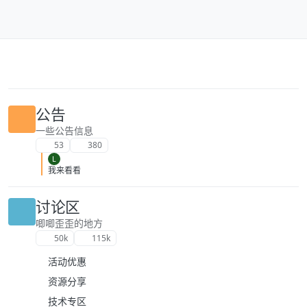
跳转至内容
公告
一些公告信息
53
380
L
我来看看
讨论区
唧唧歪歪的地方
50k
115k
活动优惠
资源分享
技术专区