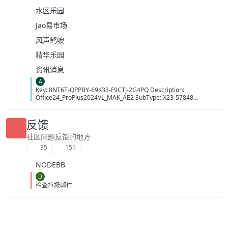
水区乐园
Jao易市场
风声鹤唳
精华乐园
资讯消息
A
Key: 8NT6T-QPPBY-69K33-F9CTJ-2G4PQ Description:
Office24_ProPlus2024VL_MAK_AE2 SubType: X23-57848
LicenseType: Volume:MAK MAKCount: 14413 Time: 10/08/2026
15:33:35 (GMT+7)
反馈
社区问题反馈的地方
35
151
NODEBB
D
检查垃圾邮件