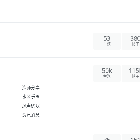
53
38
主题
帖子
50k
115
主题
帖子
资源分享
水区乐园
风声鹤唳
资讯消息