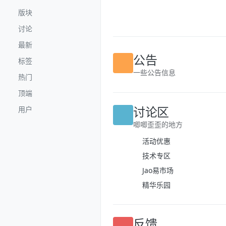
跳转至内容
版块
讨论
最新
标签
公告
热门
一些公告信息
顶端
用户
讨论区
唧唧歪歪的地方
活动优惠
技术专区
Jao易市场
精华乐园