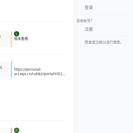
登录
没有帐号？
注册
L
0
登录或注册以进行搜索。
我来看看
k
https://personal-
act.wps.cn/rubik2/portal/HD20
26041515414089/YM20260708
14494070