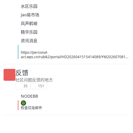
水区乐园
Jao易市场
风声鹤唳
精华乐园
资讯消息
https://personal-
act.wps.cn/rubik2/portal/HD2026041515414089/YM2026070814
494070
反馈
社区问题反馈的地方
35
151
NODEBB
D
检查垃圾邮件