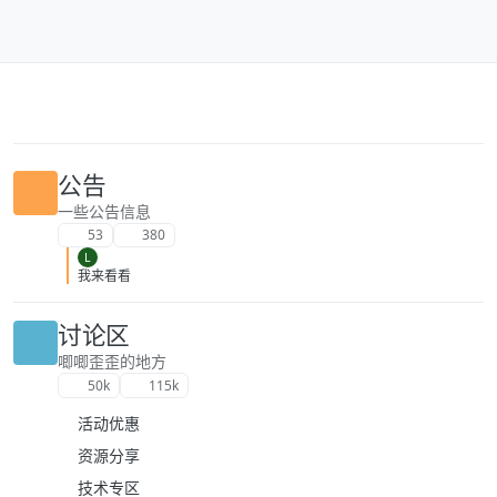
跳转至内容
公告
一些公告信息
53
380
L
我来看看
讨论区
唧唧歪歪的地方
50k
115k
活动优惠
资源分享
技术专区