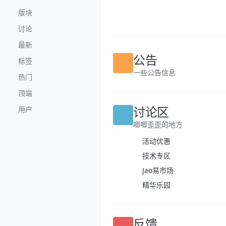
跳转至内容
版块
讨论
最新
标签
公告
热门
一些公告信息
顶端
用户
讨论区
唧唧歪歪的地方
活动优惠
技术专区
Jao易市场
精华乐园