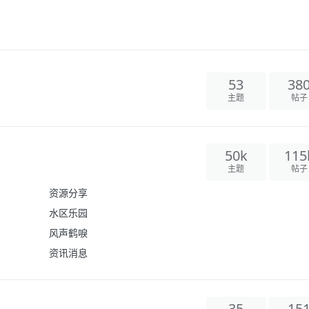
53
38
主题
帖子
50k
115
主题
帖子
资源分享
水区乐园
风声鹤唳
资讯消息