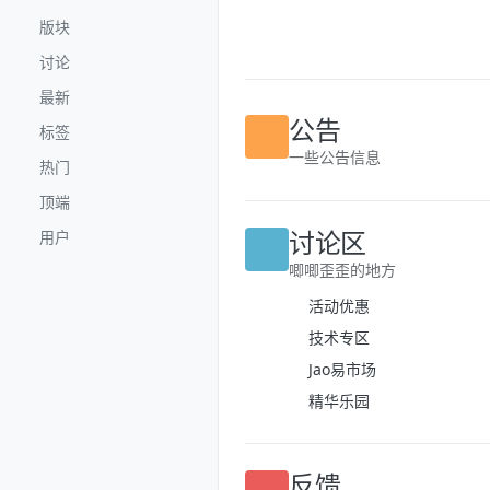
跳转至内容
版块
讨论
最新
标签
公告
热门
一些公告信息
顶端
用户
讨论区
唧唧歪歪的地方
活动优惠
技术专区
Jao易市场
精华乐园