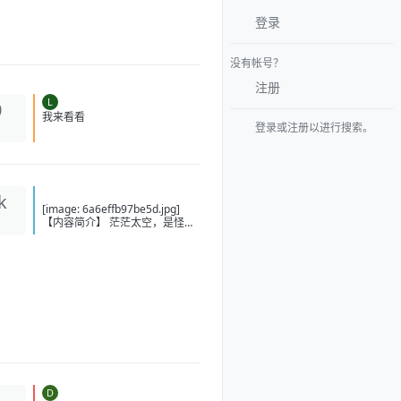
登录
没有帐号？
注册
L
0
登录或注册以进行搜索。
我来看看
k
[image: 6a6effb97be5d.jpg]
【内容简介】 茫茫太空，是怪兽
肆意狂欢的天堂，也是机甲师抛
洒热血的战场！ 什么是强者 ？是
纵横无敌的至尊机甲，还是拥有
威震八荒的意能？ 懵懂的少年给
不出答案，他只知道走下去，坚
定地走下去，不管是通天坦途，
还是泥泞小径，前进的步伐从未
踌躇！ “噩梦、恐惧、死亡……这
些打不倒我的，终将使我更加强
大！” 【下载地址】 百度：
https://pan.baidu.com/s/1-