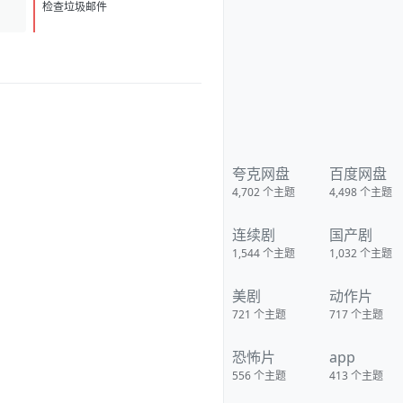
bjaidxz2JjTfN3GiwValQ?
D
1
pwd=nj7j 夸克：
检查垃圾邮件
https://pan.quark.cn/s/5ad8e54
059d7?pwd=Q7wx 移动：
https://yun.139.com/shareweb/
#/w/i/2wFGtTqG5Gzci
夸克网盘
百度网盘
4,702
个主题
4,498
个主题
连续剧
国产剧
1,544
个主题
1,032
个主题
美剧
动作片
721
个主题
717
个主题
恐怖片
app
556
个主题
413
个主题