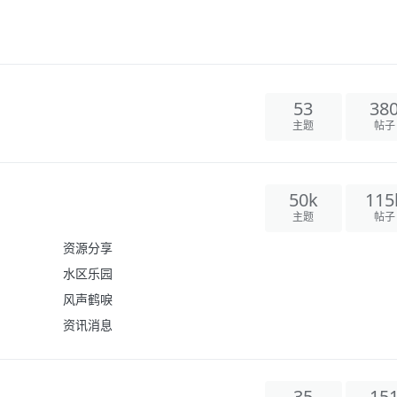
53
38
主题
帖子
50k
115
主题
帖子
资源分享
水区乐园
风声鹤唳
资讯消息