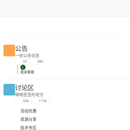
跳转至内容
公告
一些公告信息
53
380
L
我来看看
讨论区
唧唧歪歪的地方
50k
115k
活动优惠
资源分享
技术专区