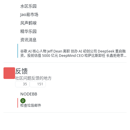
水区乐园
Jao易市场
风声鹤唳
精华乐园
资讯消息
谷歌 AI 核心人物 Jeff Dean 离职 创办 AI 初创公司 DeepSeek 重启融
资，投前估值 5000 亿元 DeepMind CEO 哈萨比斯卸任 长鑫拒绝苹
果压价，坚持要求采购价不低于三星电子和 SK 海力士 宇树科技：
2026 年 8 月 7 日举行 IPO 网上路演，拟发行 4044.64 万股 美国保护
本国 AI 关键基础设施：拟禁止采购中国光模块 Anthropic 确认正在为
反馈
Claude 组建内部芯片团队 美国告知 AI 企业：将不对开放权重模型进
行安全测试 马斯克：Grok 4.6 预计下周发布，Grok 5 计划在今年发
社区问题反馈的地方
布 《黑神话：悟空》将开启七折优惠活动 泡泡玛特澄清：段永平不是
35
151
主动减持 多省推动落实职工带薪休假，多地要求领导干部带头休假 迪
士尼与 TikTok 达成短视频内容合作协议 月之暗面投资者砺思资本据
NODEBB
悉寻求募集 5 亿美元新基金 红果短剧回应网传「限制演员日薪不超 4
万」：演员片酬评定为市场行为，与平台无关 Anthropic 与谷歌将达
D
成约 2000 亿美元 AI 芯片合作
检查垃圾邮件