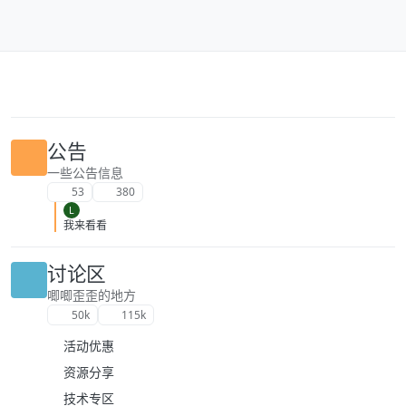
跳转至内容
公告
一些公告信息
53
380
L
我来看看
讨论区
唧唧歪歪的地方
50k
115k
活动优惠
资源分享
技术专区