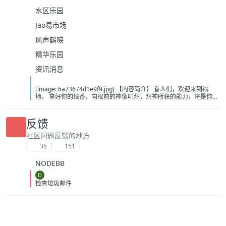
水区乐园
Jao易市场
风声鹤唳
精华乐园
资讯消息
[image: 6a73674d1e9f9.jpg] 【内容简介】 眷人们，欢迎来到福
地。 拿好你的线香，向眼前的神像叩拜，拜神所获的能力，将是你们
在这里生存的唯一依仗。 平安旅社诡影闪现，恐怖城镇无限追凶，柳
家大院八坟藏妖，罗王岛上十鬼隐踪，无光洞穴鬼婴啼哭，凄惶诡校
悲剧轮回…… 【作者简介】 作者：幻梦猎人，起点中文网作者，代表
反馈
作品：《灾厄收容所》《诡异分解指南》《天灾疯人院》《基因收容
所》等 【下载地址】 百度：
社区问题反馈的地方
https://pan.baidu.com/s/1CTpsB1_Ju5NwzAhO0MvwZQ?pwd=9a1v
35
151
夸克：https://pan.quark.cn/s/ffe07719ebb3?pwd=aUYh 移动：
https://yun.139.com/shareweb/#/w/i/2wFGV2icCY0yr
NODEBB
D
检查垃圾邮件