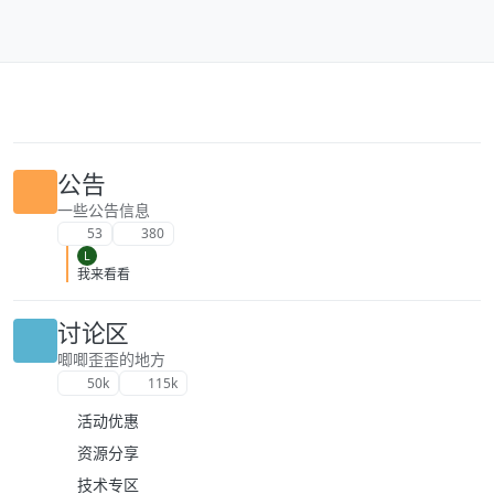
跳转至内容
公告
一些公告信息
53
380
L
我来看看
讨论区
唧唧歪歪的地方
50k
115k
活动优惠
资源分享
技术专区