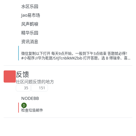
水区乐园
Jao易市场
风声鹤唳
精华乐园
资讯消息
微信复制以下打开 每天9点开始，一般到下午3点结束 答题就必得！
#小程序://华为乾崑/SXJTcnblkMKZbib 打开答题，选 B 得瑞幸、喜茶
或者奈雪的茶 -10 无门槛， 必得 速度冲 现在不卡了 不需要可以出闲
鱼，不用代拍，直接让买家兑换！ [image:
1786139243743_%E5%BE%AE%E4%BF%A1%E5%9B%BE%E7%89
反馈
%87_20260807104021_214_208.jpg] [image:
1786139251697_%E5%BE%AE%E4%BF%A1%E5%9B%BE%E7%89
社区问题反馈的地方
%87_20260807101326_13_1581.png] [image:
35
151
1786139249056_%E5%BE%AE%E4%BF%A1%E5%9B%BE%E7%89
%87_20260807091606_1933_4.jpg]
NODEBB
D
检查垃圾邮件