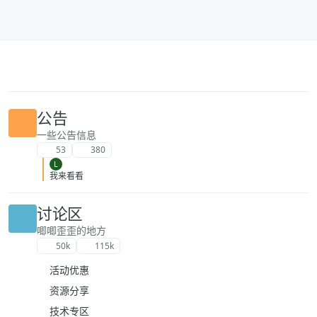
跳转至内容
公告
一些公告信息
53
380
L
我来看看
讨论区
唧唧歪歪的地方
50k
115k
活动优惠
资源分享
技术专区