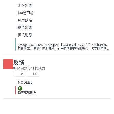
水区乐园
Jao易市场
风声鹤唳
精华乐园
资讯消息
[image: 6a7366d20929a.jpg] 【内容简介】 今天咱们不说其他的，
只讲故事。据说在河北某地，有一家很奇怪的扎纸店，名字叫阴阳店
铺…… 阴阳店铺店主于不仁，莫名卷入五色尸事件。大老板张无忍、
二老板何中华、特案处帝铭副统领……人人说他与众不同，却不告知他
缘由。于不仁到底有什么特殊之处？随着一次次危机临近于不仁身上
反馈
的谜团渐渐被解开…… 【下载地址】 百度：
https://pan.baidu.com/s/14UQyDKhozl-MvIUVOhgCYw?pwd=c12u
社区问题反馈的地方
夸克：https://pan.quark.cn/s/efa4abf0c570?pwd=jCdN 移动：
35
151
https://yun.139.com/shareweb/#/w/i/2wFGrKgh2CMhg
NODEBB
D
检查垃圾邮件