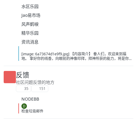
水区乐园
Jao易市场
风声鹤唳
精华乐园
资讯消息
[image: 6a73674d1e9f9.jpg] 【内容简介】 眷人们，欢迎来到福
地。 拿好你的线香，向眼前的神像叩拜，拜神所获的能力，将是你们
在这里生存的唯一依仗。 平安旅社诡影闪现，恐怖城镇无限追凶，柳
家大院八坟藏妖，罗王岛上十鬼隐踪，无光洞穴鬼婴啼哭，凄惶诡校
悲剧轮回…… 【作者简介】 作者：幻梦猎人，起点中文网作者，代表
反馈
作品：《灾厄收容所》《诡异分解指南》《天灾疯人院》《基因收容
所》等 【下载地址】 百度：
社区问题反馈的地方
https://pan.baidu.com/s/1CTpsB1_Ju5NwzAhO0MvwZQ?pwd=9a1v
35
151
夸克：https://pan.quark.cn/s/ffe07719ebb3?pwd=aUYh 移动：
https://yun.139.com/shareweb/#/w/i/2wFGV2icCY0yr
NODEBB
D
检查垃圾邮件