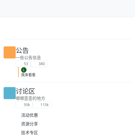
跳转至内容
公告
一些公告信息
53
380
L
我来看看
讨论区
唧唧歪歪的地方
50k
115k
活动优惠
资源分享
技术专区