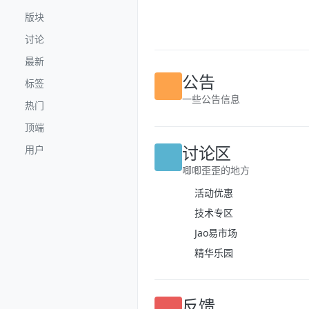
跳转至内容
版块
讨论
最新
公告
标签
一些公告信息
热门
顶端
讨论区
用户
唧唧歪歪的地方
活动优惠
技术专区
Jao易市场
精华乐园
反馈