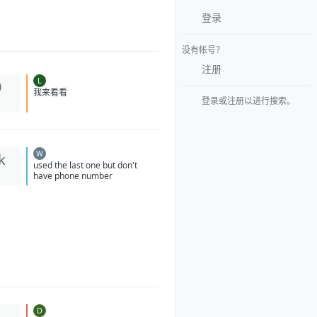
登录
没有帐号？
注册
L
0
我来看看
登录或注册以进行搜索。
W
k
used the last one but don't
have phone number
D
1