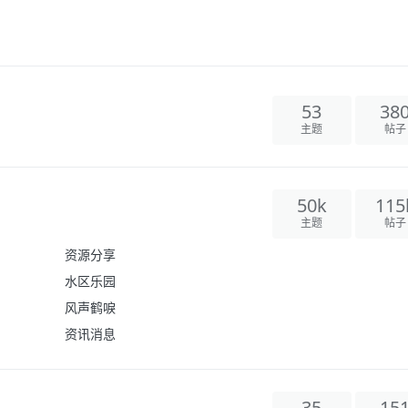
53
38
主题
帖子
50k
115
主题
帖子
资源分享
水区乐园
风声鹤唳
资讯消息
35
15