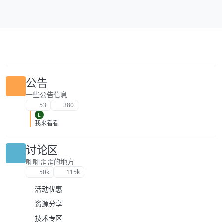
跳转至内容
公告
一些公告信息
53
380
L
我来看看
讨论区
唧唧歪歪的地方
50k
115k
活动优惠
资源分享
技术专区