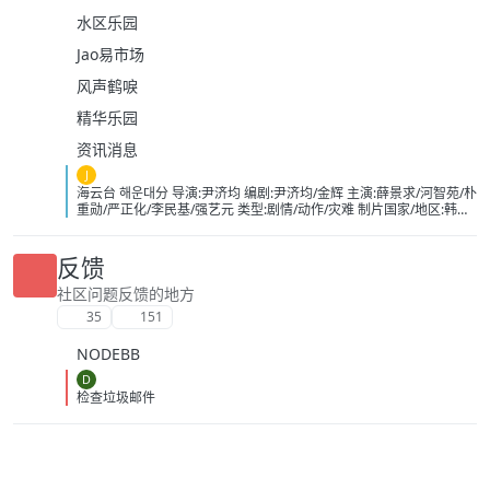
水区乐园
Jao易市场
风声鹤唳
精华乐园
资讯消息
J
海云台 해운대分 导演:尹济均 编剧:尹济均/金辉 主演:薛景求/河智苑/朴
重勋/严正化/李民基/强艺元 类型:剧情/动作/灾难 制片国家/地区:韩国
语言:英语/日语/韩语 上映日期:2009-08-25(中国大陆)/2009-07-22(韩
国) 片长:120分钟 又名:Tsunami大浩劫
(台)/Haeundae:TheDeadlyTsunami/TidalWave IMDb:tt1153040 豆
反馈
瓣ID：2364074 IMDb：tt1153040 影视简介 故事发生在韩国釜
山的海云台，在2004年印尼海啸中，由于船长万植（薛景求 饰）的
社区问题反馈的地方
失误导致了妍熙（河智苑 饰）父亲的死，他内心怀有深深地自责，并
35
151
无微不至地照顾这个邻家妹妹，慢慢地两人暗生情愫。不过，万植的
中学同学吴东春（金仁权 饰）却并不看好这对苦命鸳鸯。万植的弟弟
NODEBB
亨植 （李民基 饰）是海上救生员，他在一次行动中，认识了富家小姐
金希美（姜艺媛 饰），两人在阴差阳错的交往中，闹出了不少误会。
D
维珍（严正花 饰）推动海云台成为世博会旅游观光点的大使，她
检查垃圾邮件
和前夫——国际海洋研究所地质专家金辉（朴重勋 饰）育有一女，但
她现已另觅爱人。金博士为此非常苦闷，同时他在观测中发现大马岛
和海云台的东海地质情况跟2004年的印尼海啸如出一辙，一次罕见的
巨大海啸正在逼近海云台，然而灾难防御厅却对此不以为然…… 豆瓣
影视热评 英国的《水啸雾都》跟开自来水龙头一样 《海云台》总算是
开消防栓了 《超强台风》最狠 在小孩澡盆里拍 下载地址：