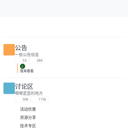
跳转至内容
公告
一些公告信息
53
380
L
我来看看
讨论区
唧唧歪歪的地方
50k
115k
活动优惠
资源分享
技术专区