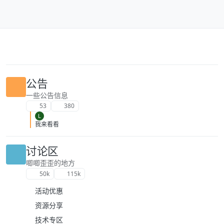
跳转至内容
公告
一些公告信息
53
380
L
我来看看
讨论区
唧唧歪歪的地方
50k
115k
活动优惠
资源分享
技术专区