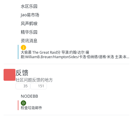
水区乐园
Jao易市场
风声鹤唳
精华乐园
资讯消息
J
大偷袭 The Great Raid分 导演:约翰·达尔 编
剧:WilliamB.Breuer/HamptonSides/卡洛·伯纳德/道格·米洛 主演:本
杰明·布拉特/詹姆斯·弗兰科/罗伯特·马莫内/马克斯·马蒂尼/詹姆斯·卡
佩内罗/马克·康苏斯/克雷格·迈莱赫兰/弗雷迪·乔·法恩斯沃思/莱尔德·
曼辛托斯/杰里米·卡拉汉/ScottMcLean/保罗·蒙塔尔班/克莱恩·克劳福
反馈
德/萨姆·沃辛顿/RoystonInnes/卢克·佩格勒/代尔·戴/杰罗姆·埃勒斯/布
雷特·塔克/KristianSchmid/瓦维克·杨/TimCampbell/马特·多兰/约瑟夫
社区问题反馈的地方
·费因斯/马尔顿·索克斯/罗根·马歇尔-格林/尼古拉斯·贝尔/肯尼·道提/克
35
151
里斯托弗·詹姆斯·贝克/康妮·尼尔森/娜塔莉·杰克逊·门多萨/原丽淇/奥
文·安森/西蒙·梅登/雷兹·科尔特斯/本博尔·罗科/纲岛乡太郎/山口英胜/
NODEBB
泉原丰/保罗·纳高奇/DavidChamberlain/宇佐美慎吾/塞萨尔·蒙塔
诺/RichardJoson/KennethMoraleda/卓丹·李/里昂·福德/马修·纽
D
顿/JacksonRaine/道格拉斯·麦克阿瑟/富兰克林·德拉诺·罗斯福/艾德琳·
检查垃圾邮件
冈野/HidekiTojo 类型:剧情/动作/战争 制片国家/地区:美国/澳大利亚
语言:菲律宾语/英语/塔加路语/日语 上映日期:2005-10-20 片长:132分
钟 又名:卡巴纳图大营救 IMDb:tt0326905 豆瓣ID：1436891
IMDb：tt0326905 影视简介 太平洋战争初期，美军将兵力投入
欧洲战场，无力挽回菲律宾战事，导致一万名美军、六万名菲军在巴
丹半岛被俘。日军一直残酷对待这些战俘，军部更于1944年一月决定