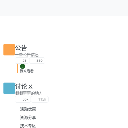
跳转至内容
公告
一些公告信息
53
380
L
我来看看
讨论区
唧唧歪歪的地方
50k
115k
活动优惠
资源分享
技术专区