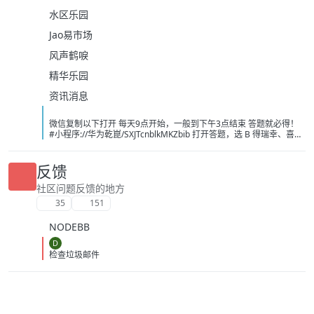
水区乐园
Jao易市场
风声鹤唳
精华乐园
资讯消息
微信复制以下打开 每天9点开始，一般到下午3点结束 答题就必得！
#小程序://华为乾崑/SXJTcnblkMKZbib 打开答题，选 B 得瑞幸、喜茶
或者奈雪的茶 -10 无门槛， 必得 速度冲 现在不卡了 不需要可以出闲
鱼，不用代拍，直接让买家兑换！ [image:
1786139243743_%E5%BE%AE%E4%BF%A1%E5%9B%BE%E7%89
反馈
%87_20260807104021_214_208.jpg] [image:
1786139251697_%E5%BE%AE%E4%BF%A1%E5%9B%BE%E7%89
社区问题反馈的地方
%87_20260807101326_13_1581.png] [image:
35
151
1786139249056_%E5%BE%AE%E4%BF%A1%E5%9B%BE%E7%89
%87_20260807091606_1933_4.jpg]
NODEBB
D
检查垃圾邮件