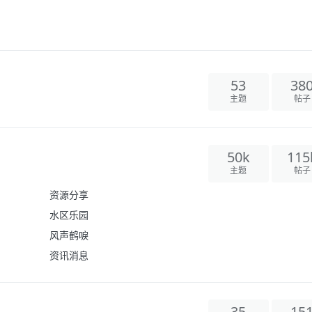
53
38
主题
帖子
50k
115
主题
帖子
资源分享
水区乐园
风声鹤唳
资讯消息
35
15