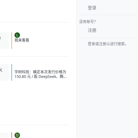
登录
没有帐号？
注册
L
0
我来看看
登录或注册以进行搜索。
k
宇树科技：确定本次发行价格为
150.80 元 / 股 DeepSeek、腾讯
等获宇树科技战略配售
DeepSeek 拟上调 API 服务定价
张一鸣在内部会议上反对通过蒸
馏手段来提升字节 AI 模型能力
英伟达急寻中国 AI 基站供应商，
明后年启动端侧算力组网 字节讨
论训练超 5 万亿参数模型
OpenAI 要求法官驳回苹果指控
其窃取商业秘密的诉讼 阿里云：
视频生成模型 Wan3.0 开启公测
中国 AI 原生 App 用户量 Top
10：豆包 3.82 亿月活断层第一
D
1
广州住房商贷利率最低可至 2.7%