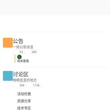
跳转至内容
公告
一些公告信息
53
380
L
我来看看
讨论区
唧唧歪歪的地方
50k
115k
活动优惠
资源分享
技术专区