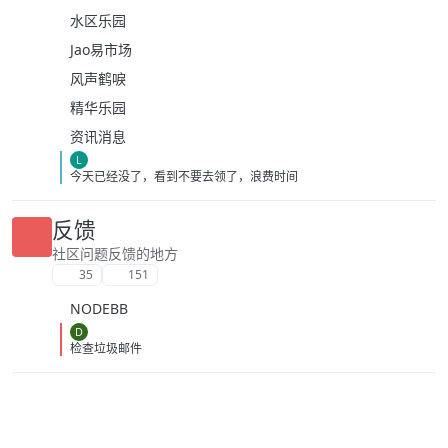
水区乐园
Jao易市场
风声鹤唳
精华乐园
资讯消息
L
今天已经没了，看到不要去领了，浪费时间
反馈
社区问题反馈的地方
35
151
NODEBB
D
检查垃圾邮件