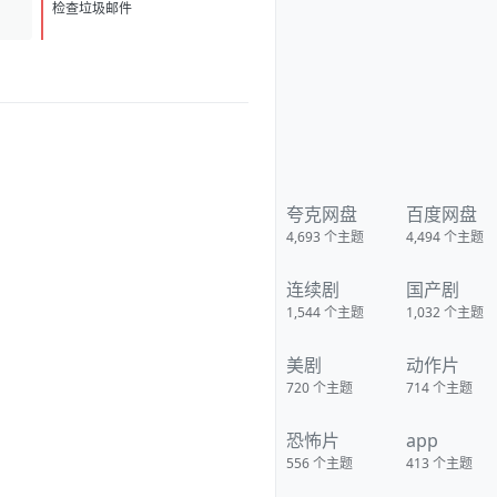
D
1
检查垃圾邮件
夸克网盘
百度网盘
4,693
个主题
4,494
个主题
连续剧
国产剧
1,544
个主题
1,032
个主题
美剧
动作片
720
个主题
714
个主题
恐怖片
app
556
个主题
413
个主题