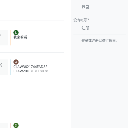
登录
没有帐号？
注册
L
0
登录或注册以进行搜索。
我来看看
A
k
CLAW3621744FAD8F
CLAW20DBFB1E8D38
CLAW5A71842CA064
CLAW2CE45755C42E
CLAW62A10E7B24C1