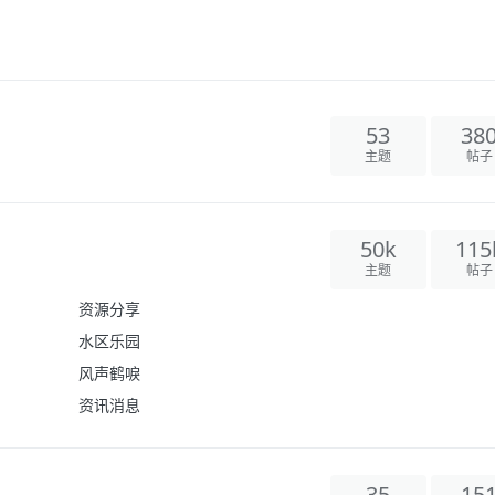
53
38
主题
帖子
50k
115
主题
帖子
资源分享
水区乐园
风声鹤唳
资讯消息