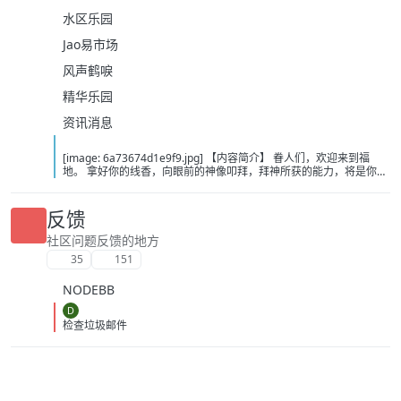
水区乐园
Jao易市场
风声鹤唳
精华乐园
资讯消息
[image: 6a73674d1e9f9.jpg] 【内容简介】 眷人们，欢迎来到福
地。 拿好你的线香，向眼前的神像叩拜，拜神所获的能力，将是你们
在这里生存的唯一依仗。 平安旅社诡影闪现，恐怖城镇无限追凶，柳
家大院八坟藏妖，罗王岛上十鬼隐踪，无光洞穴鬼婴啼哭，凄惶诡校
悲剧轮回…… 【作者简介】 作者：幻梦猎人，起点中文网作者，代表
反馈
作品：《灾厄收容所》《诡异分解指南》《天灾疯人院》《基因收容
所》等 【下载地址】 百度：
社区问题反馈的地方
https://pan.baidu.com/s/1CTpsB1_Ju5NwzAhO0MvwZQ?pwd=9a1v
35
151
夸克：https://pan.quark.cn/s/ffe07719ebb3?pwd=aUYh 移动：
https://yun.139.com/shareweb/#/w/i/2wFGV2icCY0yr
NODEBB
D
检查垃圾邮件