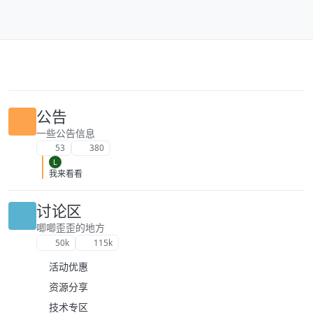
跳转至内容
公告
一些公告信息
53
380
L
我来看看
讨论区
唧唧歪歪的地方
50k
115k
活动优惠
资源分享
技术专区