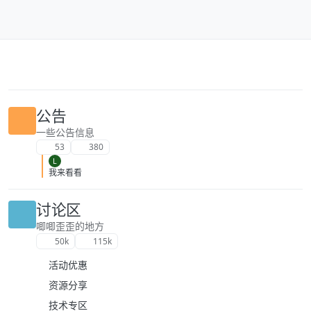
跳转至内容
公告
一些公告信息
53
380
L
我来看看
讨论区
唧唧歪歪的地方
50k
115k
活动优惠
资源分享
技术专区