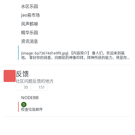
水区乐园
Jao易市场
风声鹤唳
精华乐园
资讯消息
[image: 6a73674d1e9f9.jpg] 【内容简介】 眷人们，欢迎来到福
地。 拿好你的线香，向眼前的神像叩拜，拜神所获的能力，将是你们
在这里生存的唯一依仗。 平安旅社诡影闪现，恐怖城镇无限追凶，柳
家大院八坟藏妖，罗王岛上十鬼隐踪，无光洞穴鬼婴啼哭，凄惶诡校
悲剧轮回…… 【作者简介】 作者：幻梦猎人，起点中文网作者，代表
反馈
作品：《灾厄收容所》《诡异分解指南》《天灾疯人院》《基因收容
所》等 【下载地址】 百度：
社区问题反馈的地方
https://pan.baidu.com/s/1CTpsB1_Ju5NwzAhO0MvwZQ?pwd=9a1v
35
151
夸克：https://pan.quark.cn/s/ffe07719ebb3?pwd=aUYh 移动：
https://yun.139.com/shareweb/#/w/i/2wFGV2icCY0yr
NODEBB
D
检查垃圾邮件