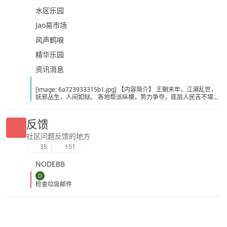
水区乐园
Jao易市场
风声鹤唳
精华乐园
资讯消息
[image: 6a723933315b1.jpg] 【内容简介】 王朝末年，江湖乱世，
妖邪丛生，人间如狱。 各地帮派纵横，势力争夺，底层人民苦不堪
言。 陈玄穿越而来，觉醒【快意恩仇系统】，只要行事不违背本心，
就可以得到源源不断的奖励。 【天生神力】：力大无穷，板肋虬筋，
筋骨齐鸣，盖世无双 【铜皮铁骨】：肉身刚猛无俦，金刚不坏，对外
反馈
界的一切伤害自动减免60%！ 【雷电法王】：手握雷电之力，雷霆所
至，万邪辟易，接引雷海，击碎一切。 【先天霸体】：肉身超速愈
社区问题反馈的地方
合，掌握三倍战力，只要头颅尚在，永远不死。 一门门天赋接连不断
35
151
地解锁，为陈玄带来一个个颠覆世界的能力。 此外，还有【不灭拳
意】、【绝对领域】、【天人合一】、【法天象地】... 随着名声越
NODEBB
大，得到的奖励越高。 随着实力越强，世界诡异的一幕便愈发清晰。
无尽的黑暗遮笼大地。 无数的禁忌高高屹立。 无数的妖魔在暗中窥
D
视。 陈玄只觉得这世界越来越癫。 但他不管有多少禁忌屹立，也不管
检查垃圾邮件
有多少妖魔窥视，更不管有多少黑暗笼罩。 他只求快意恩仇。 挡我道
者，一概以双拳凿穿！ 禁忌？ 死在我手中的东西，从来不配被称为禁
忌！ 【作者/主播】 作者：再入江湖 主播：水声剧社 【下载地址】
百度：https://pan.baidu.com/s/1RW1doTZzMgJUEYT-_-Q6Tw?
pwd=95xi 夸克：https://pan.quark.cn/s/4a5f1def7ffe?pwd=YF1C
移动：https://yun.139.com/shareweb/#/w/i/2wFGWSrgfx4pa