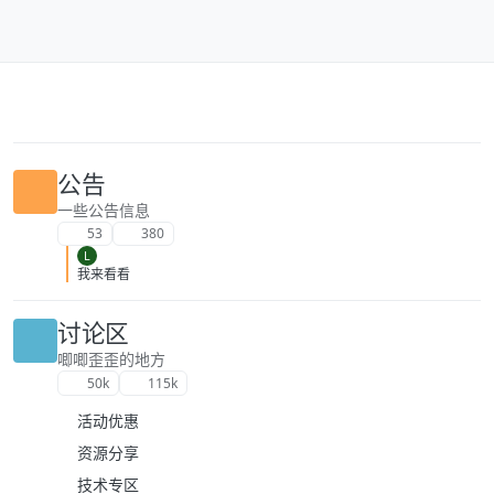
跳转至内容
公告
一些公告信息
53
380
L
我来看看
讨论区
唧唧歪歪的地方
50k
115k
活动优惠
资源分享
技术专区