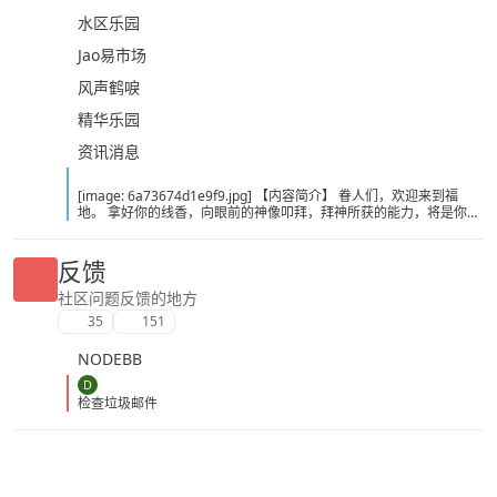
水区乐园
Jao易市场
风声鹤唳
精华乐园
资讯消息
[image: 6a73674d1e9f9.jpg] 【内容简介】 眷人们，欢迎来到福
地。 拿好你的线香，向眼前的神像叩拜，拜神所获的能力，将是你们
在这里生存的唯一依仗。 平安旅社诡影闪现，恐怖城镇无限追凶，柳
家大院八坟藏妖，罗王岛上十鬼隐踪，无光洞穴鬼婴啼哭，凄惶诡校
悲剧轮回…… 【作者简介】 作者：幻梦猎人，起点中文网作者，代表
反馈
作品：《灾厄收容所》《诡异分解指南》《天灾疯人院》《基因收容
所》等 【下载地址】 百度：
社区问题反馈的地方
https://pan.baidu.com/s/1CTpsB1_Ju5NwzAhO0MvwZQ?pwd=9a1v
35
151
夸克：https://pan.quark.cn/s/ffe07719ebb3?pwd=aUYh 移动：
https://yun.139.com/shareweb/#/w/i/2wFGV2icCY0yr
NODEBB
D
检查垃圾邮件