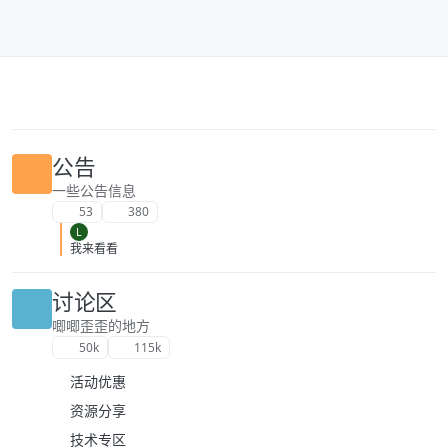
跳转至内容
公告
一些公告信息
53
380
L
我来看看
讨论区
唧唧歪歪的地方
50k
115k
活动优惠
资源分享
技术专区