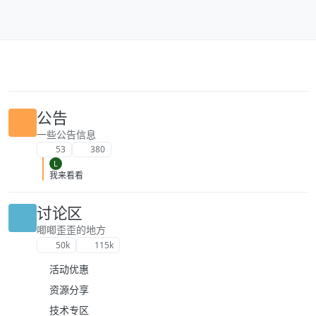
跳转至内容
公告
一些公告信息
53
380
L
我来看看
讨论区
唧唧歪歪的地方
50k
115k
活动优惠
资源分享
技术专区