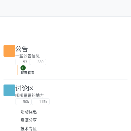
跳转至内容
公告
一些公告信息
53
380
L
我来看看
讨论区
唧唧歪歪的地方
50k
115k
活动优惠
资源分享
技术专区