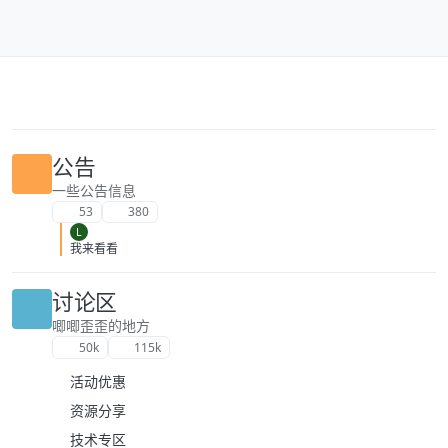
跳转至内容
公告
一些公告信息
53
380
L
我来看看
讨论区
唧唧歪歪的地方
50k
115k
活动优惠
资源分享
技术专区