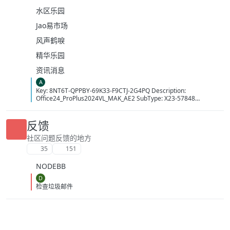
水区乐园
Jao易市场
风声鹤唳
精华乐园
资讯消息
A
Key: 8NT6T-QPPBY-69K33-F9CTJ-2G4PQ Description:
Office24_ProPlus2024VL_MAK_AE2 SubType: X23-57848
LicenseType: Volume:MAK MAKCount: 14413 Time: 10/08/2026
15:33:35 (GMT+7)
反馈
社区问题反馈的地方
35
151
NODEBB
D
检查垃圾邮件