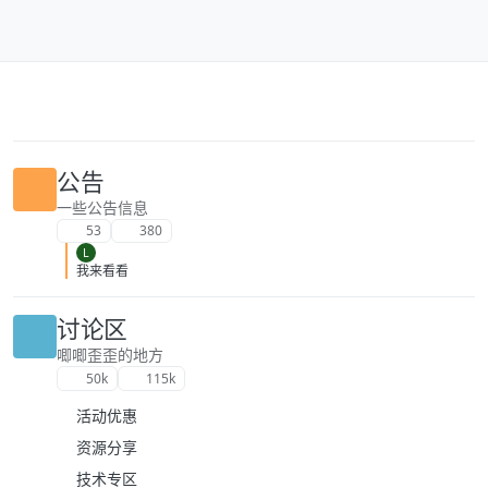
跳转至内容
公告
一些公告信息
53
380
L
我来看看
讨论区
唧唧歪歪的地方
50k
115k
活动优惠
资源分享
技术专区