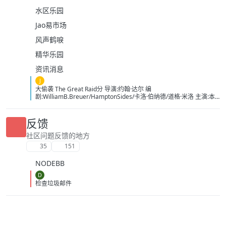
水区乐园
Jao易市场
风声鹤唳
精华乐园
资讯消息
J
大偷袭 The Great Raid分 导演:约翰·达尔 编
剧:WilliamB.Breuer/HamptonSides/卡洛·伯纳德/道格·米洛 主演:本
杰明·布拉特/詹姆斯·弗兰科/罗伯特·马莫内/马克斯·马蒂尼/詹姆斯·卡
佩内罗/马克·康苏斯/克雷格·迈莱赫兰/弗雷迪·乔·法恩斯沃思/莱尔德·
曼辛托斯/杰里米·卡拉汉/ScottMcLean/保罗·蒙塔尔班/克莱恩·克劳福
反馈
德/萨姆·沃辛顿/RoystonInnes/卢克·佩格勒/代尔·戴/杰罗姆·埃勒斯/布
雷特·塔克/KristianSchmid/瓦维克·杨/TimCampbell/马特·多兰/约瑟夫
社区问题反馈的地方
·费因斯/马尔顿·索克斯/罗根·马歇尔-格林/尼古拉斯·贝尔/肯尼·道提/克
35
151
里斯托弗·詹姆斯·贝克/康妮·尼尔森/娜塔莉·杰克逊·门多萨/原丽淇/奥
文·安森/西蒙·梅登/雷兹·科尔特斯/本博尔·罗科/纲岛乡太郎/山口英胜/
NODEBB
泉原丰/保罗·纳高奇/DavidChamberlain/宇佐美慎吾/塞萨尔·蒙塔
诺/RichardJoson/KennethMoraleda/卓丹·李/里昂·福德/马修·纽
D
顿/JacksonRaine/道格拉斯·麦克阿瑟/富兰克林·德拉诺·罗斯福/艾德琳·
检查垃圾邮件
冈野/HidekiTojo 类型:剧情/动作/战争 制片国家/地区:美国/澳大利亚
语言:菲律宾语/英语/塔加路语/日语 上映日期:2005-10-20 片长:132分
钟 又名:卡巴纳图大营救 IMDb:tt0326905 豆瓣ID：1436891
IMDb：tt0326905 影视简介 太平洋战争初期，美军将兵力投入
欧洲战场，无力挽回菲律宾战事，导致一万名美军、六万名菲军在巴
丹半岛被俘。日军一直残酷对待这些战俘，军部更于1944年一月决定