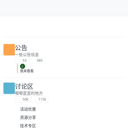
跳转至内容
公告
一些公告信息
53
380
L
我来看看
讨论区
唧唧歪歪的地方
50k
115k
活动优惠
资源分享
技术专区