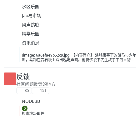
水区乐园
Jao易市场
风声鹤唳
精华乐园
资讯消息
[image: 6a6efae9b52c9.jpg] 【内容简介】 洛城夜幕下的骏马与少年
郎，马蹄在青石板上踩出哒哒声响。他仿佛说书先生故事中的人物，
从云瀑中来，往江湖中处去，行至青山，看晚霞西落。若你问，谁是
这江湖里的不归客？他会答，清风，明月，我。……这或许是一个漫长
的故事，待我慢慢说。 【下载地址】 百度：
反馈
https://pan.baidu.com/s/1itOGh3KBKMv6JfIHYQxwpQ?pwd=bcd2
夸克：https://pan.quark.cn/s/8375dbc46783?pwd=Tibp 移动：
社区问题反馈的地方
https://yun.139.com/shareweb/#/w/i/2wFGUZhZz7Fr1
35
151
NODEBB
D
检查垃圾邮件