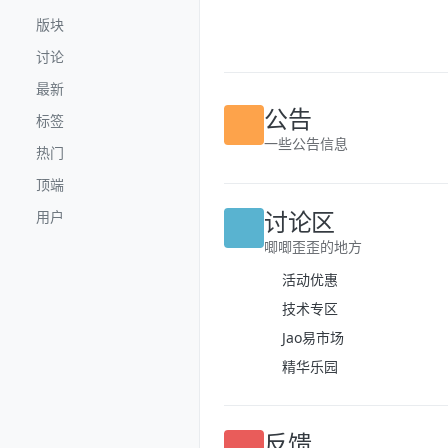
跳转至内容
版块
讨论
最新
标签
公告
热门
一些公告信息
顶端
用户
讨论区
唧唧歪歪的地方
活动优惠
技术专区
Jao易市场
精华乐园