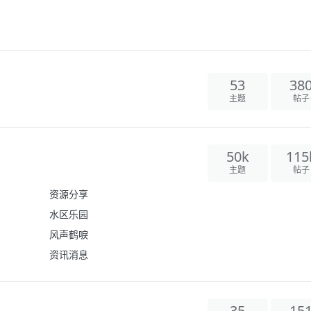
53
38
主题
帖子
50k
115
主题
帖子
资源分享
水区乐园
风声鹤唳
资讯消息