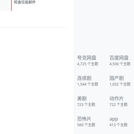
蒂克鲁([拍拖故事])、阿琳泽·科纳
D
1
(《公关》)将主演A24新片星期
检查垃圾邮件
二。戴娜·O·普西奇执导，这也是
普西奇的长片处女作。路易斯-德
瑞弗斯与佩蒂克鲁将饰演一对母
女，而女儿的名字便是“星期
二”。
https://pan.quark.cn/s/41f41a2
02042
夸克网盘
百度网盘
4,725
个主题
4,506
个主题
连续剧
国产剧
1,544
个主题
1,032
个主题
美剧
动作片
723
个主题
722
个主题
恐怖片
app
560
个主题
413
个主题