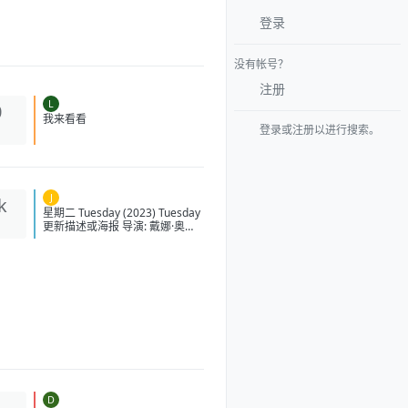
登录
没有帐号？
注册
L
0
登录或注册以进行搜索。
我来看看
J
k
星期二 Tuesday (2023)
Tuesday 更新描述或海报 导演:
戴娜·奥尼乌纳斯-普西奇 编剧: 戴
娜·奥尼乌纳斯-普西奇 主演: 阿琳
泽·科纳 / 洛拉·佩蒂克鲁 / 茱莉亚·
路易斯-德瑞弗斯 / 利娅·哈维 / 艾
莉·詹姆斯 / 更多... 类型: 奇幻 制
片国家/地区: 英国 / 美国 语言: 英
语 上映日期: 2023-08-31(美国)
片长: 111分钟 又名: 終わりの鳥
IMDb: tt14682800 豆瓣评分 6.0
星期二的剧情简介 · · · · · · 茱
莉亚·路易斯-德瑞弗斯、洛拉·佩