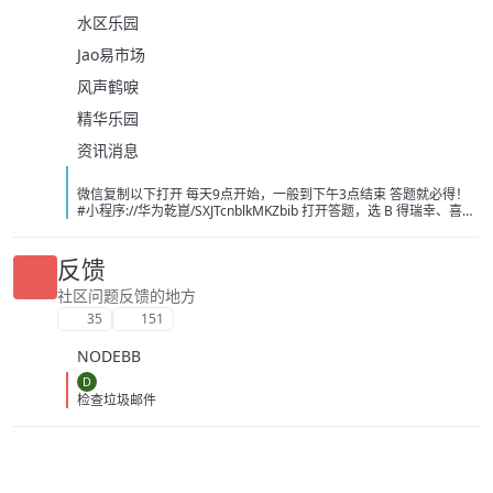
水区乐园
Jao易市场
风声鹤唳
精华乐园
资讯消息
微信复制以下打开 每天9点开始，一般到下午3点结束 答题就必得！
#小程序://华为乾崑/SXJTcnblkMKZbib 打开答题，选 B 得瑞幸、喜茶
或者奈雪的茶 -10 无门槛， 必得 速度冲 现在不卡了 不需要可以出闲
鱼，不用代拍，直接让买家兑换！ [image:
1786139243743_%E5%BE%AE%E4%BF%A1%E5%9B%BE%E7%89
反馈
%87_20260807104021_214_208.jpg] [image:
1786139251697_%E5%BE%AE%E4%BF%A1%E5%9B%BE%E7%89
社区问题反馈的地方
%87_20260807101326_13_1581.png] [image:
35
151
1786139249056_%E5%BE%AE%E4%BF%A1%E5%9B%BE%E7%89
%87_20260807091606_1933_4.jpg]
NODEBB
D
检查垃圾邮件