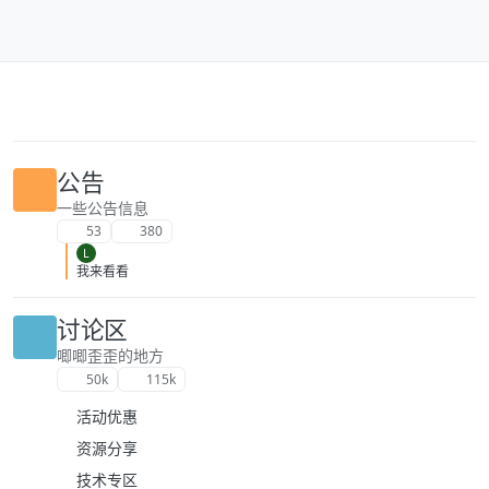
跳转至内容
公告
一些公告信息
53
380
L
我来看看
讨论区
唧唧歪歪的地方
50k
115k
活动优惠
资源分享
技术专区