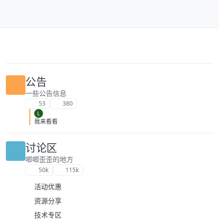
跳转至内容
公告
一些公告信息
53
380
L
我来看看
讨论区
唧唧歪歪的地方
50k
115k
活动优惠
资源分享
技术专区