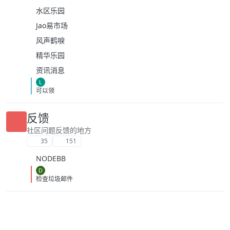
水区乐园
Jao易市场
风声鹤唳
精华乐园
资讯消息
L
可以领
反馈
社区问题反馈的地方
35
151
NODEBB
D
检查垃圾邮件