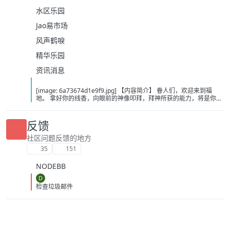
水区乐园
Jao易市场
风声鹤唳
精华乐园
资讯消息
[image: 6a73674d1e9f9.jpg] 【内容简介】 眷人们，欢迎来到福
地。 拿好你的线香，向眼前的神像叩拜，拜神所获的能力，将是你们
在这里生存的唯一依仗。 平安旅社诡影闪现，恐怖城镇无限追凶，柳
家大院八坟藏妖，罗王岛上十鬼隐踪，无光洞穴鬼婴啼哭，凄惶诡校
悲剧轮回…… 【作者简介】 作者：幻梦猎人，起点中文网作者，代表
反馈
作品：《灾厄收容所》《诡异分解指南》《天灾疯人院》《基因收容
所》等 【下载地址】 百度：
社区问题反馈的地方
https://pan.baidu.com/s/1CTpsB1_Ju5NwzAhO0MvwZQ?pwd=9a1v
35
151
夸克：https://pan.quark.cn/s/ffe07719ebb3?pwd=aUYh 移动：
https://yun.139.com/shareweb/#/w/i/2wFGV2icCY0yr
NODEBB
D
检查垃圾邮件