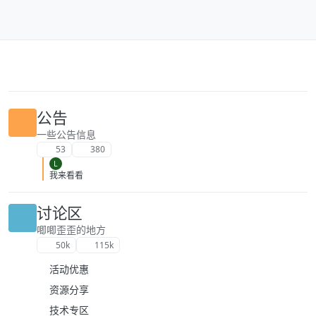
跳转至内容
公告
一些公告信息
53
380
L
我来看看
讨论区
唧唧歪歪的地方
50k
115k
活动优惠
资源分享
技术专区