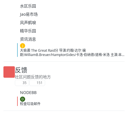
水区乐园
Jao易市场
风声鹤唳
精华乐园
资讯消息
J
大偷袭 The Great Raid分 导演:约翰·达尔 编
剧:WilliamB.Breuer/HamptonSides/卡洛·伯纳德/道格·米洛 主演:本
杰明·布拉特/詹姆斯·弗兰科/罗伯特·马莫内/马克斯·马蒂尼/詹姆斯·卡
佩内罗/马克·康苏斯/克雷格·迈莱赫兰/弗雷迪·乔·法恩斯沃思/莱尔德·
曼辛托斯/杰里米·卡拉汉/ScottMcLean/保罗·蒙塔尔班/克莱恩·克劳福
反馈
德/萨姆·沃辛顿/RoystonInnes/卢克·佩格勒/代尔·戴/杰罗姆·埃勒斯/布
雷特·塔克/KristianSchmid/瓦维克·杨/TimCampbell/马特·多兰/约瑟夫
社区问题反馈的地方
·费因斯/马尔顿·索克斯/罗根·马歇尔-格林/尼古拉斯·贝尔/肯尼·道提/克
35
151
里斯托弗·詹姆斯·贝克/康妮·尼尔森/娜塔莉·杰克逊·门多萨/原丽淇/奥
文·安森/西蒙·梅登/雷兹·科尔特斯/本博尔·罗科/纲岛乡太郎/山口英胜/
NODEBB
泉原丰/保罗·纳高奇/DavidChamberlain/宇佐美慎吾/塞萨尔·蒙塔
诺/RichardJoson/KennethMoraleda/卓丹·李/里昂·福德/马修·纽
D
顿/JacksonRaine/道格拉斯·麦克阿瑟/富兰克林·德拉诺·罗斯福/艾德琳·
检查垃圾邮件
冈野/HidekiTojo 类型:剧情/动作/战争 制片国家/地区:美国/澳大利亚
语言:菲律宾语/英语/塔加路语/日语 上映日期:2005-10-20 片长:132分
钟 又名:卡巴纳图大营救 IMDb:tt0326905 豆瓣ID：1436891
IMDb：tt0326905 影视简介 太平洋战争初期，美军将兵力投入
欧洲战场，无力挽回菲律宾战事，导致一万名美军、六万名菲军在巴
丹半岛被俘。日军一直残酷对待这些战俘，军部更于1944年一月决定