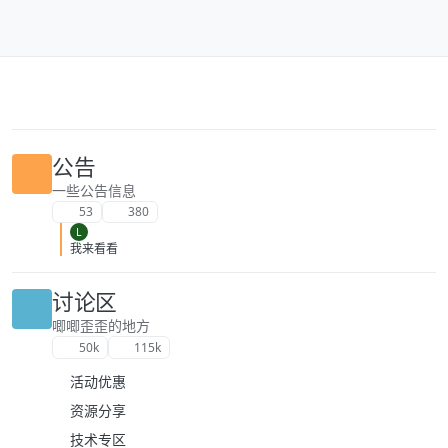
跳转至内容
公告
一些公告信息
53
380
L
我来看看
讨论区
唧唧歪歪的地方
50k
115k
活动优惠
资源分享
技术专区