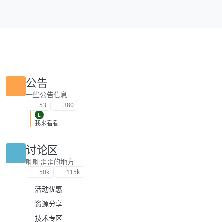
跳转至内容
公告
一些公告信息
53
380
L
我来看看
讨论区
唧唧歪歪的地方
50k
115k
活动优惠
资源分享
技术专区