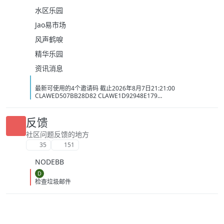
水区乐园
Jao易市场
风声鹤唳
精华乐园
资讯消息
最新可使用的4个邀请码 截止2026年8月7日21:21:00
CLAWED507BB28D82 CLAWE1D92948E179
CLAWC0DC2C1D3BB5 CLAW34AC98437BAC
反馈
社区问题反馈的地方
35
151
NODEBB
D
检查垃圾邮件