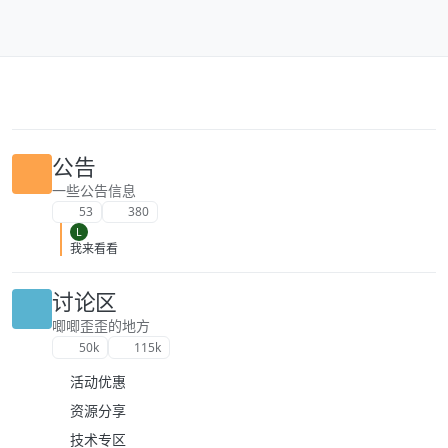
跳转至内容
公告
一些公告信息
53
380
L
我来看看
讨论区
唧唧歪歪的地方
50k
115k
活动优惠
资源分享
技术专区