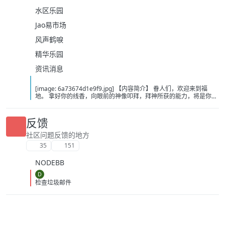
水区乐园
Jao易市场
风声鹤唳
精华乐园
资讯消息
[image: 6a73674d1e9f9.jpg] 【内容简介】 眷人们，欢迎来到福
地。 拿好你的线香，向眼前的神像叩拜，拜神所获的能力，将是你们
在这里生存的唯一依仗。 平安旅社诡影闪现，恐怖城镇无限追凶，柳
家大院八坟藏妖，罗王岛上十鬼隐踪，无光洞穴鬼婴啼哭，凄惶诡校
悲剧轮回…… 【作者简介】 作者：幻梦猎人，起点中文网作者，代表
反馈
作品：《灾厄收容所》《诡异分解指南》《天灾疯人院》《基因收容
所》等 【下载地址】 百度：
社区问题反馈的地方
https://pan.baidu.com/s/1CTpsB1_Ju5NwzAhO0MvwZQ?pwd=9a1v
35
151
夸克：https://pan.quark.cn/s/ffe07719ebb3?pwd=aUYh 移动：
https://yun.139.com/shareweb/#/w/i/2wFGV2icCY0yr
NODEBB
D
检查垃圾邮件