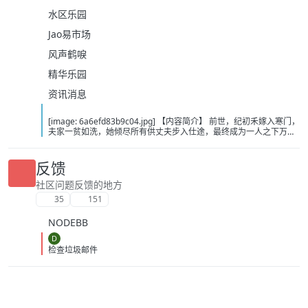
水区乐园
Jao易市场
风声鹤唳
精华乐园
资讯消息
[image: 6a6efd83b9c04.jpg] 【内容简介】 前世，纪初禾嫁入寒门，
夫家一贫如洗，她倾尽所有供丈夫步入仕途，最终成为一人之下万人
之上的权臣之妻，一身尊荣。继妹嫁入王府，却落得个无权无宠无
子，还被牵连满门抄斩的下场。两人双双重生在大婚当日，继妹偷偷
换嫁，嫁入寒门，纪初禾被抬进了王府，成了世子夫人。世子早有心
反馈
上人，闹着要休妻，府中下人也嘲笑她是冒牌货。纪初禾轻叹：高门
主母难当啊。好在，她这一世只有一个目标：只求荣华富贵！ 【下载
社区问题反馈的地方
地址】 百度：https://pan.baidu.com/s/1c6N1cdKpjtxsJzvdNai5NQ?
35
151
pwd=x47k 夸克：https://pan.quark.cn/s/458fe8f09fe2?pwd=zbLi
移动：https://yun.139.com/shareweb/#/w/i/2wFGuksH66Qjq
NODEBB
D
检查垃圾邮件