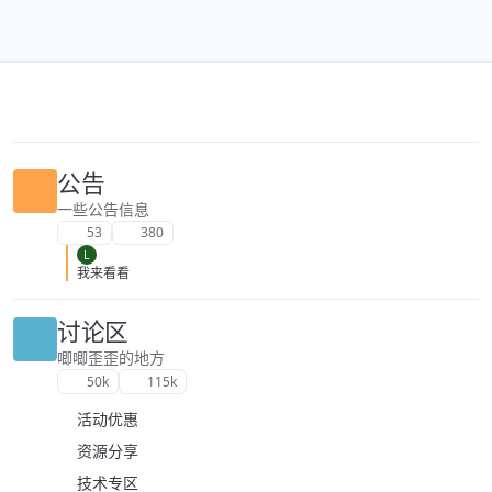
跳转至内容
公告
一些公告信息
53
380
L
我来看看
讨论区
唧唧歪歪的地方
50k
115k
活动优惠
资源分享
技术专区